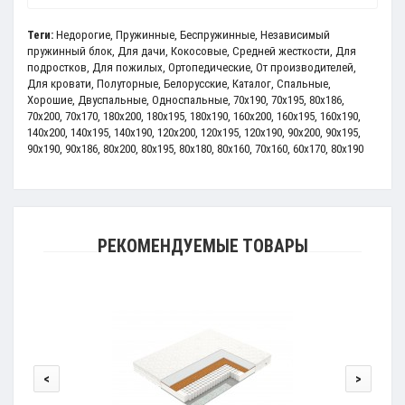
Теги:
Недорогие
,
Пружинные
,
Беспружинные
,
Независимый
пружинный блок
,
Для дачи
,
Кокосовые
,
Средней жесткости
,
Для
подростков
,
Для пожилых
,
Ортопедические
,
От производителей
,
Для кровати
,
Полуторные
,
Белорусские
,
Каталог
,
Спальные
,
Хорошие
,
Двуспальные
,
Односпальные
,
70x190
,
70x195
,
80x186
,
70x200
,
70х170
,
180x200
,
180x195
,
180x190
,
160x200
,
160x195
,
160x190
,
140x200
,
140x195
,
140x190
,
120x200
,
120x195
,
120x190
,
90x200
,
90x195
,
90x190
,
90x186
,
80x200
,
80x195
,
80x180
,
80x160
,
70x160
,
60x170
,
80x190
РЕКОМЕНДУЕМЫЕ ТОВАРЫ
<
>